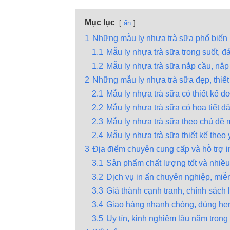
Mục lục
ẩn
1
Những mẫu ly nhựa trà sữa phổ biến
1.1
Mẫu ly nhựa trà sữa trong suốt, đ
1.2
Mẫu ly nhựa trà sữa nắp cầu, nắp
2
Những mẫu ly nhựa trà sữa đẹp, thiết
2.1
Mẫu ly nhựa trà sữa có thiết kế đơ
2.2
Mẫu ly nhựa trà sữa có họa tiết đặ
2.3
Mẫu ly nhựa trà sữa theo chủ đề 
2.4
Mẫu ly nhựa trà sữa thiết kế theo
3
Địa điểm chuyên cung cấp và hỗ trợ in
3.1
Sản phẩm chất lượng tốt và nhiề
3.2
Dịch vụ in ấn chuyên nghiệp, miễn 
3.3
Giá thành cạnh tranh, chính sách 
3.4
Giao hàng nhanh chóng, đúng hẹ
3.5
Uy tín, kinh nghiệm lâu năm tron