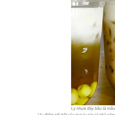
Ly nhựa đáy bầu là mẫu
Ưu điểm nổi bật của loại ly này là khả nă