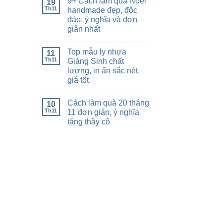
9+ Cách làm quà Noel
19
Th11
handmade đẹp, độc
đáo, ý nghĩa và đơn
giản nhất
Top mẫu ly nhựa
11
Th11
Giáng Sinh chất
lượng, in ấn sắc nét,
giá tốt
Cách làm quà 20 tháng
10
Th11
11 đơn giản, ý nghĩa
tặng thầy cô