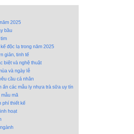
 năm 2025
áy bầu
 tim
 kế độc lạ trong năm 2025
n giản, tinh tế
c biệt và nghệ thuật
mùa và ngày lễ
 yêu cầu cá nhân
 ấn các mẫu ly nhựa trà sữa uy tín
u mẫu mã
phí thiết kế
linh hoạt
n
g ngành