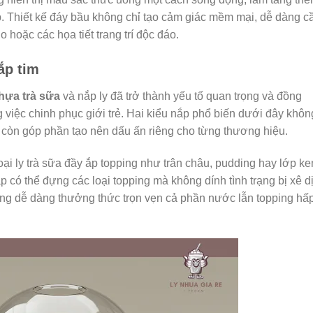
. Thiết kế đáy bầu không chỉ tạo cảm giác mềm mại, dễ dàng 
 hoặc các họa tiết trang trí độc đáo.
ắp tim
hựa trà sữa
và nắp ly đã trở thành yếu tố quan trọng và đồng
 việc chinh phục giới trẻ. Hai kiểu nắp phổ biến dưới đây khôn
à còn góp phần tạo nên dấu ấn riêng cho từng thương hiệu.
ại ly trà sữa đầy ắp topping như trân châu, pudding hay lớp k
 có thể đựng các loại topping mà không dính tình trạng bị xê d
dùng dễ dàng thưởng thức trọn vẹn cả phần nước lẫn topping hấ