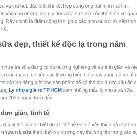
 và thu hút, đặc biệt khi kết hợp cùng ống hút hình trái tim.
nh xắn cho những mẫu ly nhựa trà sữa mà còn thể hiện sự qua
ng. Đây chính là điểm cộng lớn, giúp các món nước trở nên trọn
trẻ.
ữa đẹp, thiết kế độc lạ trong năm
y nhựa trà sữa đang có xu hướng nghiêng về sự tinh giản và hi
n tượng mạnh mẽ nên các thương hiệu hiện nay đang nỗ lực tì
nét cá tính riêng biệt cho sản phẩm để có thể tạo được dấu ấn 
Cùng
Ly nhựa giá rẻ TP.HCM
xem những mẫu ly nhựa trà sữa
 năm 2025 ngay dưới đây:
 đơn giản, tinh tế
ững vị thế và đặc biệt được thế hệ Gen Z yêu thích bởi sự tinh 
 nhựa trà sữa
theo đuổi xu hướng này thường tập trung vào s