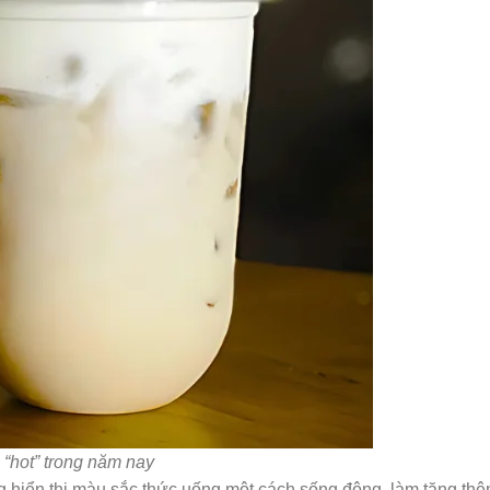
 “hot” trong năm nay
ng hiển thị màu sắc thức uống một cách sống động, làm tăng th