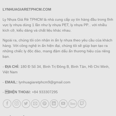
LYNHUAGIARETPHCM.COM
Ly Nhựa Giá Rẻ TPHCM là nhà cung cấp uy tín hàng đầu trong lĩnh
vực ly nhựa dùng 1 lần như ly nhựa PET, ly nhựa PP... với nhiều
kích cỡ, kiểu dáng và chất liệu khác nhau.
Ngoài ra, chúng tôi còn nhận in ấn ly nhựa theo yêu cầu của khách
hàng. Với công nghệ in ấn hiện đại, chúng tôi sẽ giúp bạn tạo ra
những chiếc ly độc đáo, mang đậm dấu ấn thương hiệu của riêng
bạn.
-
ĐỊA CHỈ:
180 Đ Số 34, Bình Trị Đông B, Bình Tân, Hồ Chí Minh,
Việt Nam
-
EMAIL:
lynhuagiaretphcm9@gmail.com
-
ĐIỆN THOẠI:
+84 933307295