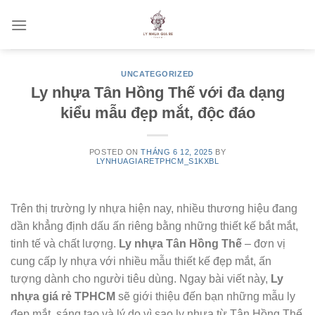
Skip
to
content
UNCATEGORIZED
Ly nhựa Tân Hồng Thế với đa dạng
kiểu mẫu đẹp mắt, độc đáo
POSTED ON
THÁNG 6 12, 2025
BY
LYNHUAGIARETPHCM_S1KXBL
Trên thị trường ly nhựa hiện nay, nhiều thương hiệu đang
dần khẳng định dấu ấn riêng bằng những thiết kế bắt mắt,
tinh tế và chất lượng.
Ly nhựa Tân Hồng Thế
– đơn vị
cung cấp ly nhựa với nhiều mẫu thiết kế đẹp mắt, ấn
tượng dành cho người tiêu dùng. Ngay bài viết này,
Ly
nhựa giá rẻ TPHCM
sẽ giới thiệu đến bạn những mẫu ly
đẹp mắt, sáng tạo và lý do vì sao ly nhựa từ Tân Hồng Thế