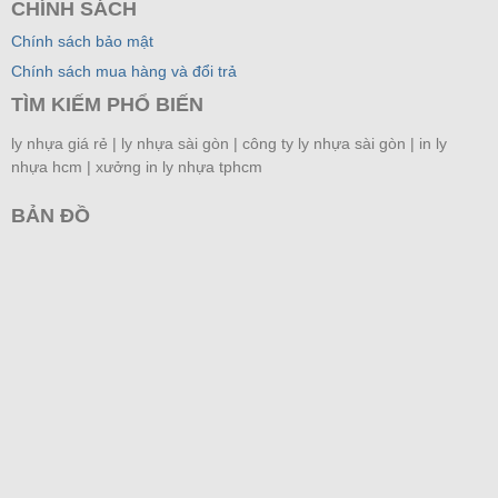
CHÍNH SÁCH
Chính sách bảo mật
Chính sách mua hàng và đổi trả
TÌM KIẾM PHỔ BIẾN
ly nhựa giá rẻ | ly nhựa sài gòn | công ty ly nhựa sài gòn |
in ly
nhựa hcm |
xưởng in ly nhựa tphcm
BẢN ĐỒ