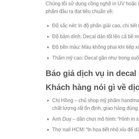
Chúng tôi sử dụng công nghệ in UV hoặc 
phẩm đầu ra đạt tiêu chuẩn về:
Độ sắc nét: In độ phân giải cao, chi tiết
Độ bám dính: Decal dán tốt lên cả bề 
Độ bền màu: Màu không phai khi tiếp 
Thẩm mỹ cao: Decal gần như trong suốt
Báo giá dịch vụ in deca
Khách hàng nói gì về dị
Chị Hồng – chủ shop mỹ phẩm handmade
chất lượng rất ổn định, giao hàng đúng 
Anh Duy – dân chơi mô hình: “Hình in s
Thợ nail HCM: “In họa tiết nhỏ xíu để d