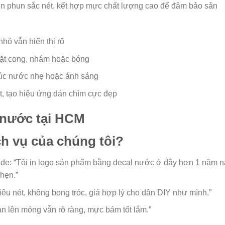
in phun sắc nét, kết hợp mực chất lượng cao để đảm bảo sản
 nhỏ vẫn hiển thị rõ
mặt cong, nhám hoặc bóng
xúc nước nhẹ hoặc ánh sáng
, tạo hiệu ứng dán chìm cực đẹp
l nước tại HCM
ch vụ của chúng tôi?
: “Tôi in logo sản phẩm bằng decal nước ở đây hơn 1 năm n
hẹn.”
iêu nét, không bong tróc, giá hợp lý cho dân DIY như mình.”
án lên móng vẫn rõ ràng, mực bám tốt lắm.”