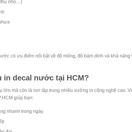
 thu nhỏ…)
inh
 nhựa
 nước có ưu điểm nổi bật về độ mỏng, độ bám dính và khả năng 
ụ in decal nước tại HCM?
hụ lớn mà còn là nơi tập trung nhiều xưởng in công nghệ cao. V
TP.HCM giúp bạn:
àng nhanh trong ngày
iếp
ện đại