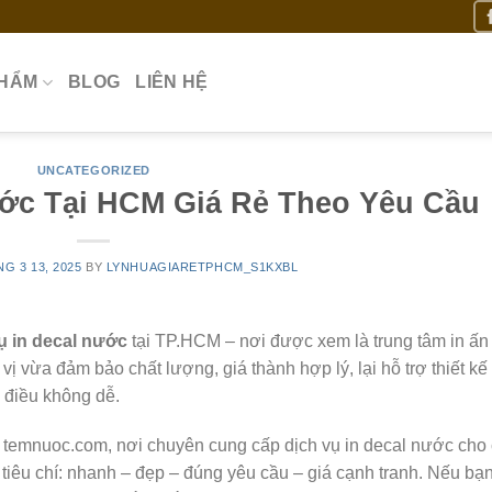
PHẨM
BLOG
LIÊN HỆ
UNCATEGORIZED
ước Tại HCM Giá Rẻ Theo Yêu Cầu
G 3 13, 2025
BY
LYNHUAGIARETPHCM_S1KXBL
ụ in decal nước
tại TP.HCM – nơi được xem là trung tâm in ấn
ị vừa đảm bảo chất lượng, giá thành hợp lý, lại hỗ trợ thiết kế
 điều không dễ.
là temnuoc.com, nơi chuyên cung cấp dịch vụ in decal nước cho
tiêu chí: nhanh – đẹp – đúng yêu cầu – giá cạnh tranh. Nếu bạ