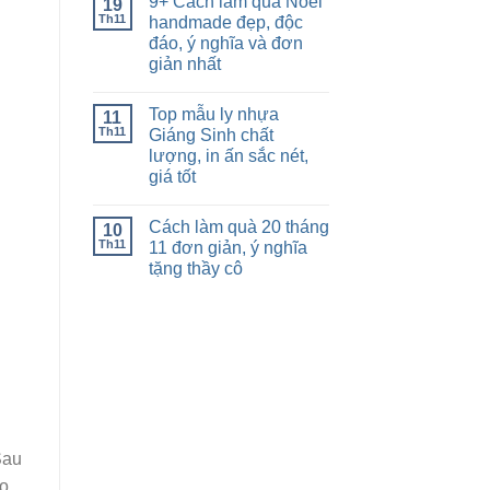
9+ Cách làm quà Noel
19
Th11
handmade đẹp, độc
đáo, ý nghĩa và đơn
giản nhất
Top mẫu ly nhựa
11
Th11
Giáng Sinh chất
lượng, in ấn sắc nét,
giá tốt
Cách làm quà 20 tháng
10
Th11
11 đơn giản, ý nghĩa
tặng thầy cô
Sau
ảo