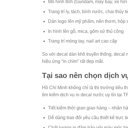
Mô hình tĩnh (Gundam, máy bay, xe hơi
Trang trí ly, tách, bình nước, chai thủy t
Dán logo lên mỹ phẩm, nến thơm, hộp
In hình lên gỗ, mica, gốm sứ thủ công
Trang trí móng tay, nail art cao cấp
So với decal dán khô truyền thống, decal
hiệu ứng “in chìm” rất đẹp mắt.
Tại sao nên chọn dịch v
Hồ Chí Minh không chỉ là thị trường tiêu t
tìm kiếm dịch vụ in decal nước uy tín tại 
Tiết kiệm thời gian giao hàng – nhận h
Dễ dàng trao đổi yêu cầu thiết kế trực t
Chất lượng in đảm bảo với máy móc hi