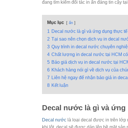
đang tìm kiếm đối tác in ấn đáng tin cậy 
Mục lục
ẩn
1
Decal nước là gì và ứng dụng thực tế
2
Tại sao nên chọn dịch vụ in decal n
3
Quy trình in decal nước chuyên nghiệ
4
Chất lượng in decal nước tại HCM có 
5
Báo giá dịch vụ in decal nước tại HC
6
Khách hàng nói gì về dịch vụ của chú
7
Liên hệ ngay để nhận báo giá in dec
8
Kết luận
Decal nước là gì và ứng
Decal nước
là loại decal được in trên lớ
khi lột, decal sẽ được dán lên bề mặt sản