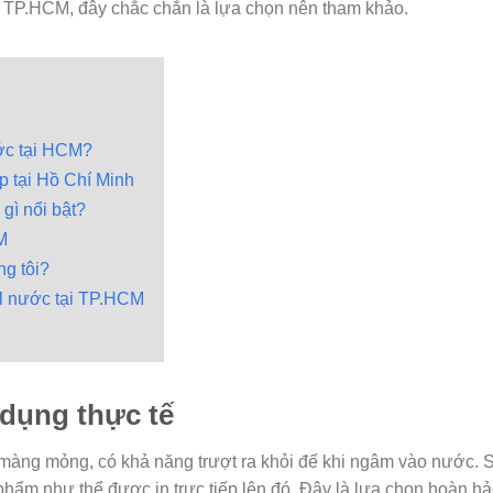
tại TP.HCM, đây chắc chắn là lựa chọn nên tham khảo.
ước tại HCM?
p tại Hồ Chí Minh
gì nổi bật?
M
ng tôi?
al nước tại TP.HCM
 dụng thực tế
p màng mỏng, có khả năng trượt ra khỏi đế khi ngâm vào nước. 
 phẩm như thể được in trực tiếp lên đó. Đây là lựa chọn hoàn h