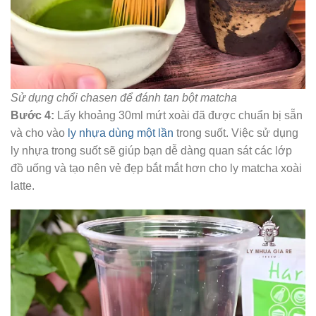
Sử dụng chổi chasen để đánh tan bột matcha
Bước 4:
Lấy khoảng 30ml mứt xoài đã được chuẩn bị sẵn
và cho vào
ly nhựa dùng một lần
trong suốt. Việc sử dụng
ly nhựa trong suốt sẽ giúp bạn dễ dàng quan sát các lớp
đồ uống và tạo nên vẻ đẹp bắt mắt hơn cho ly matcha xoài
latte.