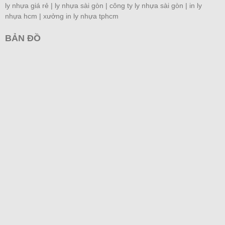
ly nhựa giá rẻ | ly nhựa sài gòn | công ty ly nhựa sài gòn |
in ly
nhựa hcm |
xưởng in ly nhựa tphcm
BẢN ĐỒ