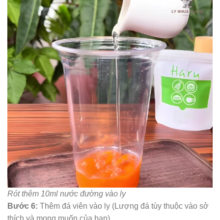
Rót thêm 10ml nước đường vào ly
Bước 6:
Thêm đá viên vào ly (Lượng đá tùy thuộc vào sở
thích và mong muốn của bạn)