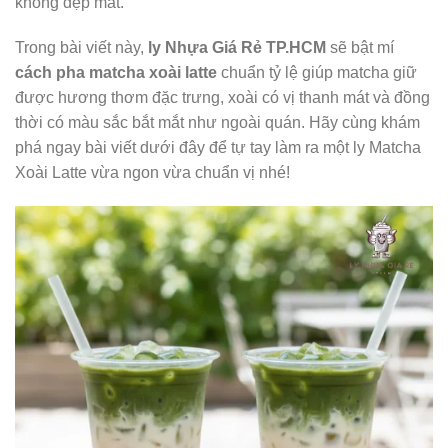
không đẹp mắt.
Trong bài viết này,
ly Nhựa Giá Rẻ TP.HCM
sẽ bật mí
cách pha matcha xoài latte
chuẩn tỷ lệ giúp matcha giữ
được hương thơm đặc trưng, xoài có vị thanh mát và đồng
thời có màu sắc bắt mắt như ngoài quán. Hãy cùng khám
phá ngay bài viết dưới đây để tự tay làm ra một ly Matcha
Xoài Latte vừa ngon vừa chuẩn vị nhé!