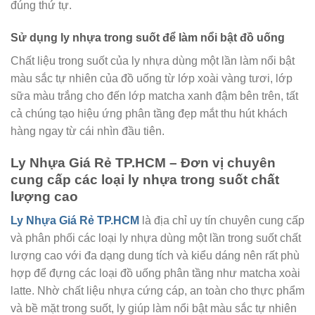
đúng thứ tự.
Sử dụng ly nhựa trong suốt để làm nổi bật đồ uống
Chất liệu trong suốt của ly nhựa dùng một lần làm nổi bật
màu sắc tự nhiên của đồ uống từ lớp xoài vàng tươi, lớp
sữa màu trắng cho đến lớp matcha xanh đậm bên trên, tất
cả chúng tạo hiệu ứng phân tầng đẹp mắt thu hút khách
hàng ngay từ cái nhìn đầu tiên.
Ly Nhựa Giá Rẻ TP.HCM – Đơn vị chuyên
cung cấp các loại ly nhựa trong suốt chất
lượng cao
Ly Nhựa Giá Rẻ TP.HCM
là địa chỉ uy tín chuyên cung cấp
và phân phối các loại ly nhựa dùng một lần trong suốt chất
lượng cao với đa dạng dung tích và kiểu dáng nên rất phù
hợp để đựng các loại đồ uống phân tầng như matcha xoài
latte. Nhờ chất liệu nhựa cứng cáp, an toàn cho thực phẩm
và bề mặt trong suốt, ly giúp làm nổi bật màu sắc tự nhiên