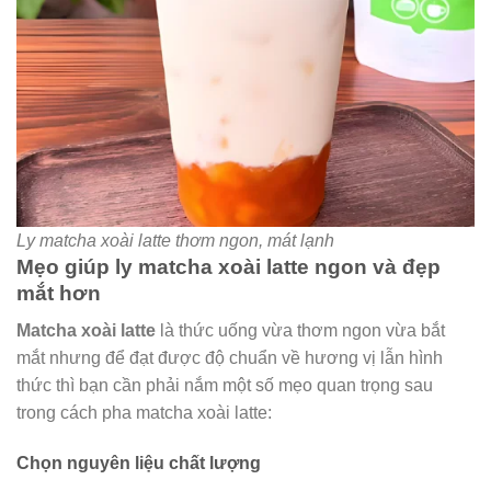
Ly matcha xoài latte thơm ngon, mát lạnh
Mẹo giúp ly matcha xoài latte ngon và đẹp
mắt hơn
Matcha xoài latte
là thức uống vừa thơm ngon vừa bắt
mắt nhưng để đạt được độ chuẩn về hương vị lẫn hình
thức thì bạn cần phải nắm một số mẹo quan trọng sau
trong cách pha matcha xoài latte:
Chọn nguyên liệu chất lượng