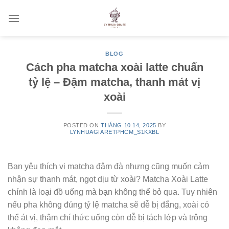
Skip
to
content
BLOG
Cách pha matcha xoài latte chuẩn
tỷ lệ – Đậm matcha, thanh mát vị
xoài
POSTED ON
THÁNG 10 14, 2025
BY
LYNHUAGIARETPHCM_S1KXBL
Bạn yêu thích vị matcha đậm đà nhưng cũng muốn cảm
nhận sự thanh mát, ngọt dịu từ xoài? Matcha Xoài Latte
chính là loại đồ uống mà bạn không thể bỏ qua. Tuy nhiên
nếu pha không đúng tỷ lệ matcha sẽ dễ bị đắng, xoài có
thể át vị, thậm chí thức uống còn dễ bị tách lớp và trông