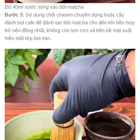
Đổ 40ml nước nóng vào bột matcha
Bước 3:
Sử dụng chổi chasen chuyên dụng hoặc cây
đánh bọt cafe để đánh tan bột matcha cho đến khi hỗn hợp
trở nên đồng nhất, không còn lợn cợn và trên bề mặt xuất
hiện một lớp bọt mịn.