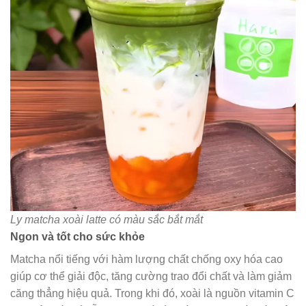
Ly matcha xoài latte có màu sắc bắt mắt
Ngon và tốt cho sức khỏe
Matcha nổi tiếng với hàm lượng chất chống oxy hóa cao
giúp cơ thể giải độc, tăng cường trao đổi chất và làm giảm
căng thẳng hiệu quả. Trong khi đó, xoài là nguồn vitamin C