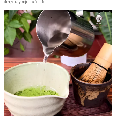
được ray mịn trước đó.