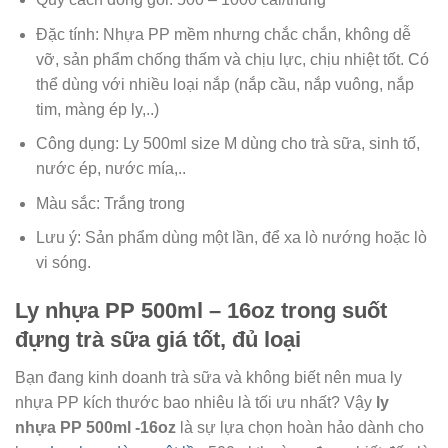
Đặc tính: Nhựa PP mềm nhưng chắc chắn, không dễ
vỡ, sản phẩm chống thấm và chịu lực, chịu nhiệt tốt. Có
thể dùng với nhiều loại nắp (nắp cầu, nắp vuông, nắp
tim, màng ép ly,..)
Công dụng: Ly 500ml size M dùng cho trà sữa, sinh tố,
nước ép, nước mía,..
Màu sắc: Trắng trong
Lưu ý: Sản phẩm dùng một lần, để xa lò nướng hoặc lò
vi sóng.
Ly nhựa PP 500ml – 16oz trong suốt
đựng trà sữa giá tốt, đủ loại
Bạn đang kinh doanh trà sữa và không biết nên mua ly
nhựa PP kích thước bao nhiêu là tối ưu nhất? Vậy
ly
nhựa PP 500ml -16oz
là sự lựa chọn hoàn hảo dành cho