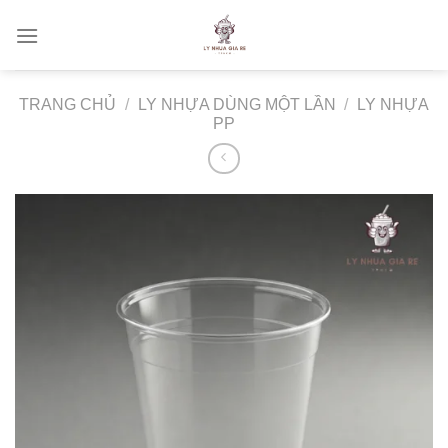
Skip
to
content
TRANG CHỦ
/
LY NHỰA DÙNG MỘT LẦN
/
LY NHỰA
PP