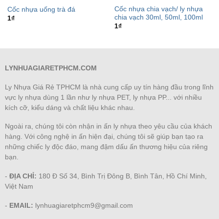
Cốc nhựa chia vạch/ ly nhựa
Cốc nhựa uống trà đá
chia vạch 30ml, 50ml, 100ml
1
₫
1
₫
LYNHUAGIARETPHCM.COM
Ly Nhựa Giá Rẻ TPHCM là nhà cung cấp uy tín hàng đầu trong lĩnh
vực ly nhựa dùng 1 lần như ly nhựa PET, ly nhựa PP... với nhiều
kích cỡ, kiểu dáng và chất liệu khác nhau.
Ngoài ra, chúng tôi còn nhận in ấn ly nhựa theo yêu cầu của khách
hàng. Với công nghệ in ấn hiện đại, chúng tôi sẽ giúp bạn tạo ra
những chiếc ly độc đáo, mang đậm dấu ấn thương hiệu của riêng
bạn.
-
ĐỊA CHỈ:
180 Đ Số 34, Bình Trị Đông B, Bình Tân, Hồ Chí Minh,
Việt Nam
-
EMAIL:
lynhuagiaretphcm9@gmail.com