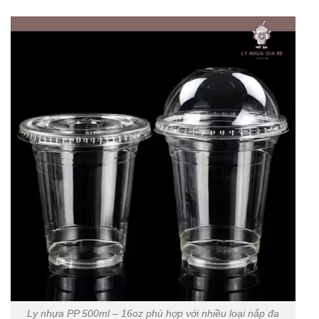
Ly nhựa PP 500ml – 16oz phù hợp với nhiều loại nắp đa