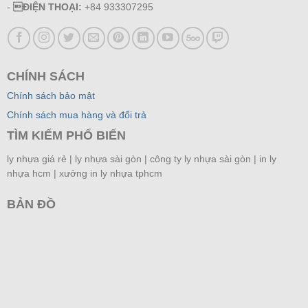
-
ĐIỆN THOẠI:
+84 933307295
CHÍNH SÁCH
Chính sách bảo mật
Chính sách mua hàng và đổi trả
TÌM KIẾM PHỔ BIẾN
ly nhựa giá rẻ | ly nhựa sài gòn | công ty ly nhựa sài gòn |
in ly
nhựa hcm |
xưởng in ly nhựa tphcm
BẢN ĐỒ