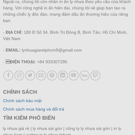
Ngoài ra, chúng tôi còn nhận in ấn ly nhựa theo yêu cầu của khách
hàng. Với công nghệ in ấn hiện đại, chúng tôi sẽ giúp bạn tạo ra
những chiếc ly độc đáo, mang đậm dấu ấn thương hiệu của riêng
bạn.
-
ĐỊA CHỈ:
180 Đ Số 34, Bình Trị Đông B, Bình Tân, Hồ Chí Minh,
Việt Nam
-
EMAIL:
lynhuagiaretphcm9@gmail.com
-
ĐIỆN THOẠI:
+84 933307295
CHÍNH SÁCH
Chính sách bảo mật
Chính sách mua hàng và đổi trả
TÌM KIẾM PHỔ BIẾN
ly nhựa giá rẻ | ly nhựa sài gòn | công ty ly nhựa sài gòn |
in ly
nhựa hcm |
xưởng in ly nhựa tphcm