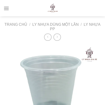
Skip
to
content
TRANG CHỦ
/
LY NHỰA DÙNG MỘT LẦN
/
LY NHỰA
PP