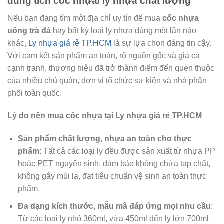
dung tích cốc nhựa/ ly nhựa chất lượng
Nếu bạn đang tìm một địa chỉ uy tín để mua
cốc nhựa
uống trà đá
hay bất kỳ loại ly nhựa dùng một lần nào
khác,
Ly nhựa giá rẻ TP.HCM
là sự lựa chọn đáng tin cậy.
Với cam kết sản phẩm an toàn, rõ nguồn gốc và giá cả
cạnh tranh, thương hiệu đã trở thành điểm đến quen thuộc
của nhiều chủ quán, đơn vị tổ chức sự kiện và nhà phân
phối toàn quốc.
Lý do nên mua cốc nhựa tại Ly nhựa giá rẻ TP.HCM
Sản phẩm chất lượng, nhựa an toàn cho thực
phẩm
: Tất cả các loại ly đều được sản xuất từ nhựa PP
hoặc PET nguyên sinh, đảm bảo không chứa tạp chất,
không gây mùi lạ, đạt tiêu chuẩn vệ sinh an toàn thực
phẩm.
Đa dạng kích thước, mẫu mã đáp ứng mọi nhu cầu
:
Từ các loại ly nhỏ 360ml, vừa 450ml đến ly lớn 700ml –